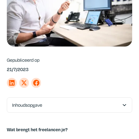
Gepubliceerd op
21/7/2023
Inhoudsopgave
Hoe wij je kunnen helpen.
Het proces
Neem nu de eerste stap!
Wat brengt het freelancen je?