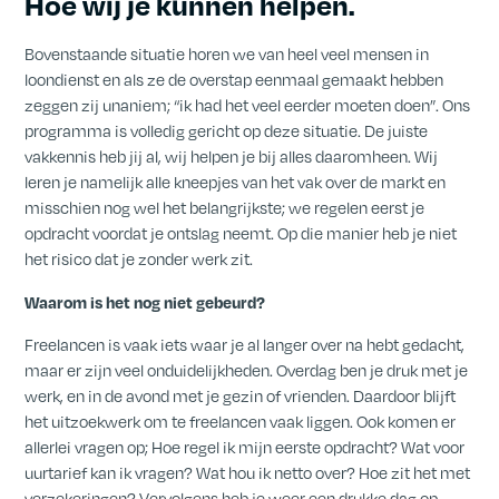
Hoe wij je kunnen helpen.
Bovenstaande situatie horen we van heel veel mensen in
loondienst en als ze de overstap eenmaal gemaakt hebben
zeggen zij unaniem; “ik had het veel eerder moeten doen”. Ons
programma is volledig gericht op deze situatie. De juiste
vakkennis heb jij al, wij helpen je bij alles daaromheen. Wij
leren je namelijk alle kneepjes van het vak over de markt en
misschien nog wel het belangrijkste; we regelen eerst je
opdracht voordat je ontslag neemt. Op die manier heb je niet
het risico dat je zonder werk zit.
Waarom is het nog niet gebeurd?
Freelancen is vaak iets waar je al langer over na hebt gedacht,
maar er zijn veel onduidelijkheden. Overdag ben je druk met je
werk, en in de avond met je gezin of vrienden. Daardoor blijft
het uitzoekwerk om te freelancen vaak liggen. Ook komen er
allerlei vragen op; Hoe regel ik mijn eerste opdracht? Wat voor
uurtarief kan ik vragen? Wat hou ik netto over? Hoe zit het met
verzekeringen? Vervolgens heb je weer een drukke dag op