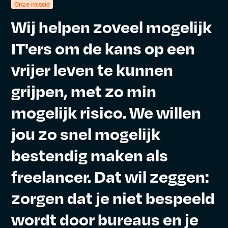
Onze missie
Wij
helpen
zoveel
mogelijk
IT'ers
om
de
kans
op
een
vrijer
leven
te
kunnen
grijpen,
met
zo
min
mogelijk
risico.
We
willen
jou
zo
snel
mogelijk
bestendig
maken
als
freelancer.
Dat
wil
zeggen:
zorgen
dat
je
niet
bespeeld
wordt
door
bureaus
en
je