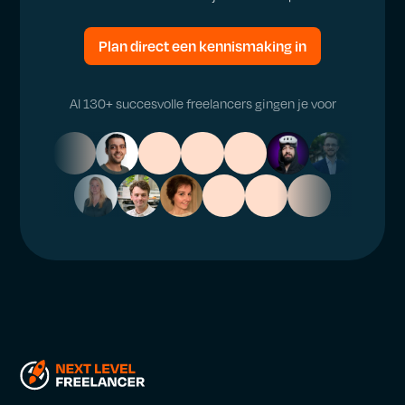
Plan direct een kennismaking in
Al 130+ succesvolle freelancers gingen je voor