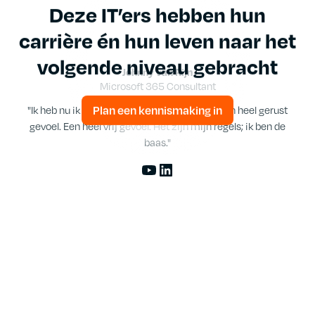
Deze IT’ers hebben hun
carrière én hun leven naar het
volgende niveau gebracht
Johnny van Rijn
Microsoft 365 Consultant
"Ik heb nu ik het hele traject heb doorlopen een heel gerust
Plan een kennismaking in
gevoel. Een heel vrij gevoel. Het zijn mijn regels; ik ben de
baas."